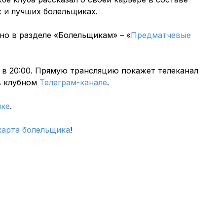
х и лучших болельщиках.
но в разделе «Болельщикам» – «
Предматчевые
 в 20:00. Прямую трансляцию покажет телеканал
в клубном
Телеграм-канале
.
лке
.
карта болельщика
!