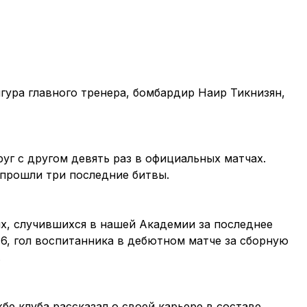
гура главного тренера, бомбардир Наир Тикнизян,
уг с другом девять раз в официальных матчах.
 прошли три последние битвы.
х, случившихся в нашей Академии за последнее
16, гол воспитанника в дебютном матче за сборную
.
е клуба рассказал о своей карьере в составе