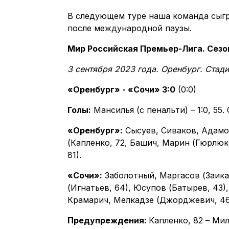
В следующем туре наша команда сыгр
после международной паузы.
Мир Российская Премьер-Лига. Сезон 
3 сентября 2023 года. Оренбург. Стади
«Оренбург» - «Сочи» 3:0
(0:0)
Голы:
Мансилья (с пенальти) – 1:0, 55. О
«Оренбург»:
Сысуев, Сиваков, Адамов
(Капленко, 72, Башич, Марин (Гюрлюк, 
81).
«Сочи»:
Заболотный, Маргасов (Заика
(Игнатьев, 64), Юсупов (Батырев, 43)
Крамарич, Мелкадзе (Джорджевич, 46
Предупреждения:
Капленко, 82 – Мил