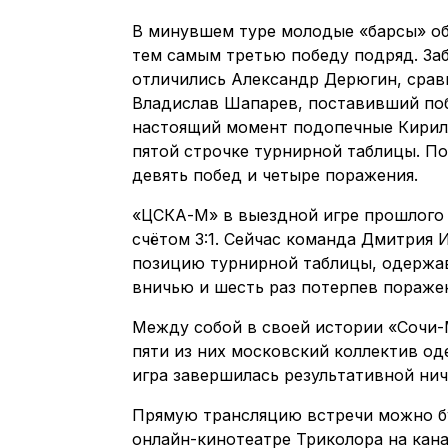
В минувшем туре молодые «барсы» об
тем самым третью победу подряд. За
отличились Александр Дерюгин, сравня
Владислав Шапарев, поставивший побед
настоящий момент подопечные Кирилл
пятой строчке турнирной таблицы. По
девять побед и четыре поражения.
«ЦСКА-М» в выездной игре прошлого 
счётом 3:1. Сейчас команда Дмитрия 
позицию турнирной таблицы, одержав
вничью и шесть раз потерпев пораже
Между собой в своей истории «Сочи-
пяти из них московский коллектив одерж
игра завершилась результативной ничь
Прямую трансляцию встречи можно бу
онлайн-кинотеатре Триколора на канал