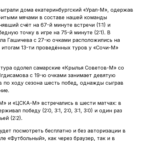
ыграли дома екатеринбургский «Урал-М», одержав
битыми мячами в составе нашей команды
вший счёт на 67-й минуте встречи (1:1) и
ную точку в игре на 75-й минуте (2:1). В
а Гашичева с 27-ю очками расположились на
 итогам 13-ти проведённых туров у «Сочи-М»
тура одолел самарские «Крылья Советов-М» со
Игдисамова с 19-ю очками занимает девятую
 по ходу сезона шесть побед, однажды сыграв
ние.
М» и «ЦСКА-М» встречались в шести матчах: в
ивал победу (2:0, 3:1, 2:0, 3:1, 3:0) и один раз
ей (2:2).
дет посмотреть бесплатно и без авторизации в
е «Футбольный», как через браузер, так и в