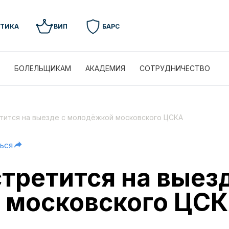
УТИКА
ВИП
БАРС
БОЛЕЛЬЩИКАМ
АКАДЕМИЯ
СОТРУДНИЧЕСТВО
тится на выезде с молодёжкой московского ЦСКА
ься
третится на выезд
 московского ЦС