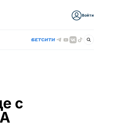
Войти
е с
КА