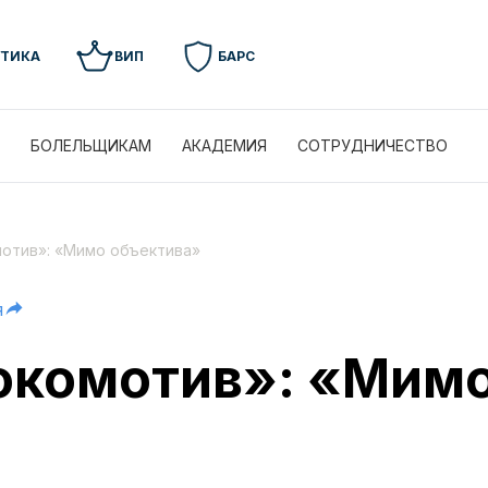
УТИКА
ВИП
БАРС
БОЛЕЛЬЩИКАМ
АКАДЕМИЯ
СОТРУДНИЧЕСТВО
мотив»: «Мимо объектива»
я
окомотив»: «Мим