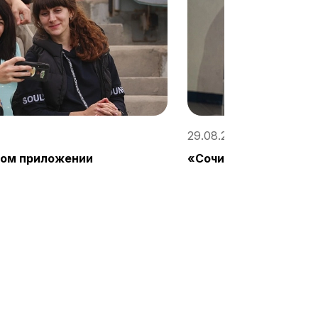
29.08.2023, 16:55 / «Со
ном приложении
«Сочи» – ЦСКА прог