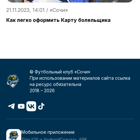
21.11.2023, 14:01 / «Сочи»
1
Как легко оформить Карту болельщика
К
© Футбольный клуб «Сочи»
При использовании материалов сайта ссылка
на ресурс обязательна
2018 –
2026
Мобильное приложение
Для iOS и Android
Скачать APK