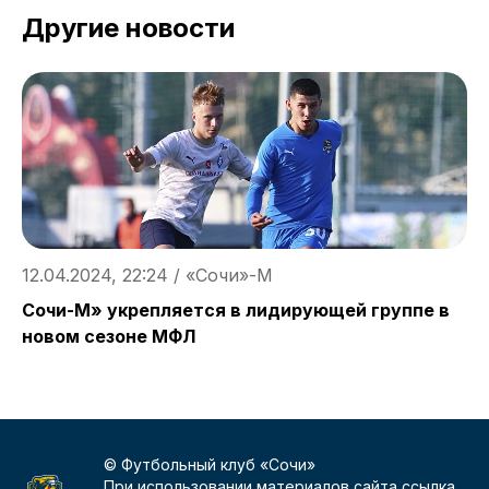
Другие новости
12.04.2024, 22:24 / «Сочи»-М
1
Сочи-М» укрепляется в лидирующей группе в
К
новом сезоне МФЛ
© Футбольный клуб «Сочи»
При использовании материалов сайта ссылка