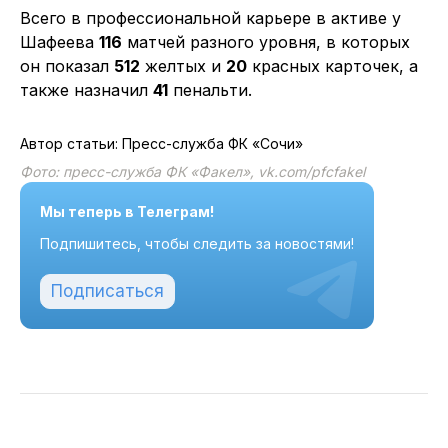
Всего в профессиональной карьере в активе у
Шафеева
116
матчей разного уровня, в которых
он показал
512
желтых и
20
красных карточек, а
также назначил
41
пенальти.
Автор статьи: Пресс-служба ФК «Сочи»
Фото: пресс-служба ФК «Факел», vk.com/pfcfakel
Мы теперь в Телеграм!
Подпишитесь, чтобы следить за новостями!
Подписаться