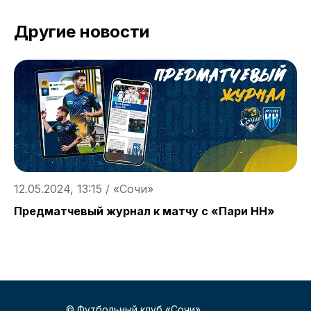
Другие новости
12.05.2024, 13:15 / «Сочи»
1
Предматчевый журнал к матчу с «Пари НН»
«
© Футбольный клуб «Сочи»