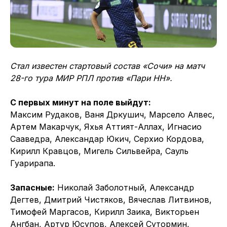
Стал известен стартовый состав «Сочи» на матч
28-го тура МИР РПЛ против «Пари НН».
С первых минут на поле выйдут:
Максим Рудаков, Ваня Дркушич, Марсело Алвес,
Артем Макарчук, Яхья Аттият-Аллах, Игнасио
Сааведра, Александар Юкич, Серхио Кордова,
Кирилл Кравцов, Мигель Сильвейра, Сауль
Гуарирапа.
Запасные:
Николай Заболотный, Александр
Дегтев, Дмитрий Чистяков, Вячеслав Литвинов,
Тимофей Маргасов, Кирилл Заика, Викторьен
Ангбан, Артур Юсупов, Алексей Сутормин,