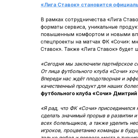
«Лига Ставок» становится официал
В рамках сотрудничества «Лига Став
форматы сервиса, уникальные продук
повышенным комфортом и новыми впе
спецпроекты на матчах ФК «Сочи»: м
Ставок». Также «Лига Ставок» будет 
«Сегодня мы заключили партнёрское с
От лица футбольного клуба «Сочи» хо
Впереди нас ждёт плодотворная и эффе
качественный продукт для наших боле
футбольного клуба «Сочи» Дмитрий
«Я рад, что ФК «Сочи» присоединился
сделать значимый прорыв в развитии и
всех болельщиков, а также уделить н
игроков, процветанию команды в буду
только побед и первого места в турни