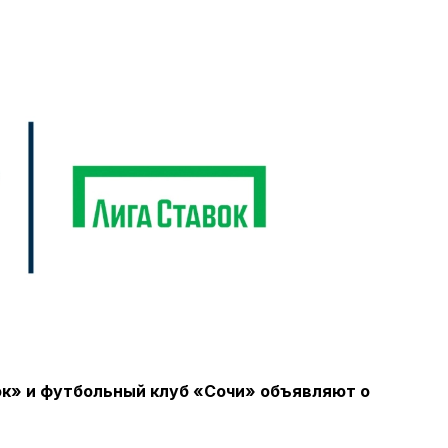
к» и футбольный клуб «Сочи» объявляют о