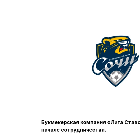
Букмекерская компания «Лига Ставо
начале сотрудничества.