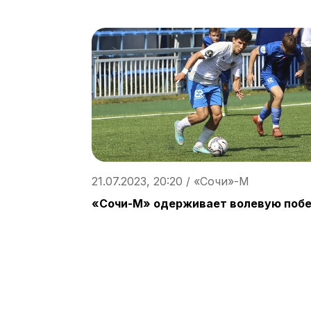
21.07.2023, 20:20 / «Сочи»-М
«Сочи-М» одерживает волевую побе