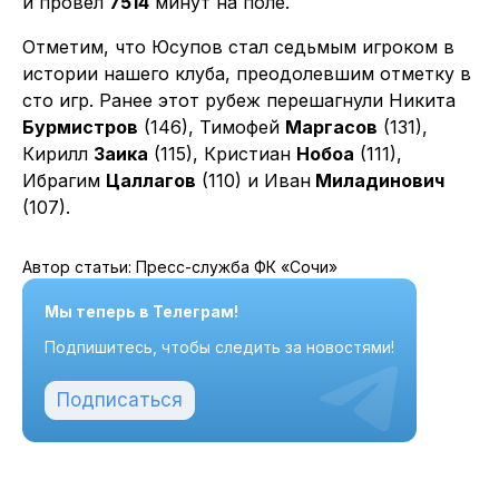
и провел
7514
минут на поле.
Отметим, что Юсупов стал седьмым игроком в
истории нашего клуба, преодолевшим отметку в
сто игр. Ранее этот рубеж перешагнули Никита
Бурмистров
(146), Тимофей
Маргасов
(131),
Кирилл
Заика
(115), Кристиан
Нобоа
(111),
Ибрагим
Цаллагов
(110) и Иван
Миладинович
(107).
Автор статьи: Пресс-служба ФК «Сочи»
Мы теперь в Телеграм!
Подпишитесь, чтобы следить за новостями!
Подписаться