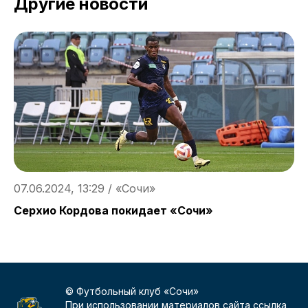
Другие новости
0
«
07.06.2024, 13:29 / «Сочи»
к
Серхио Кордова покидает «Сочи»
© Футбольный клуб «Сочи»
При использовании материалов сайта ссылка