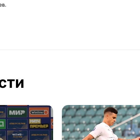
ев.
сти