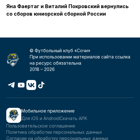
Яна Фаертаг и Виталий Покровский вернулись
К
со сборов юниорской сборной России
с
© Футбольный клуб «Сочи»
При использовании материалов сайта ссылка
на ресурс обязательна
2018 –
2026
Мобильное приложение
Для iOS и Android
Скачать APK
Пользовательское соглашение
Политика обработки персональных данных
Согласие на обработку персональных данных