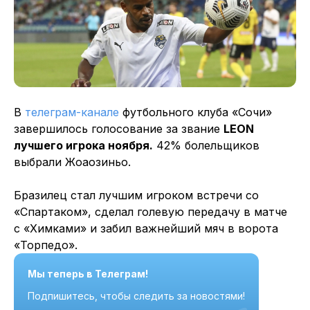
В
телеграм-канале
футбольного клуба «Сочи»
завершилось голосование за звание
LEON
лучшего игрока ноября.
42% болельщиков
выбрали Жоаозиньо.
Бразилец стал лучшим игроком встречи со
«Спартаком», сделал голевую передачу в матче
с «Химками» и забил важнейший мяч в ворота
«Торпедо».
Мы теперь в Телеграм!
Подпишитесь, чтобы следить за новостями!