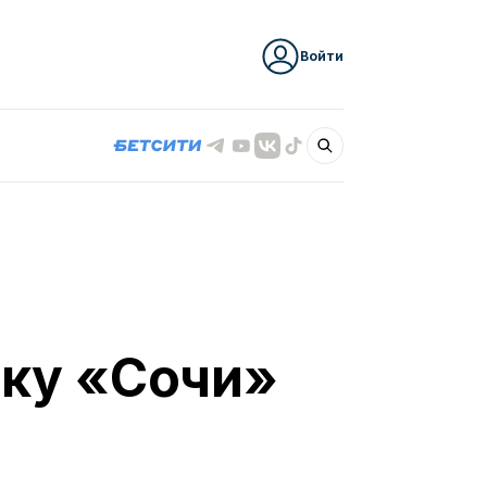
Войти
вку «Сочи»