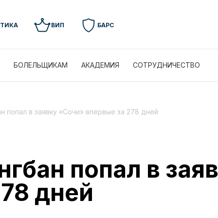
УТИКА
ВИП
БАРС
БОЛЕЛЬЩИКАМ
АКАДЕМИЯ
СОТРУДНИЧЕСТВО
н попал в заявку «Сочи» впервые за 278 дней
нгбан попал в зая
278 дней