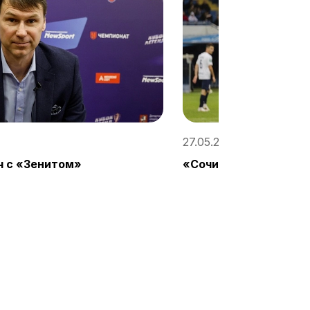
27.05.2023, 15:00 / «Со
ч с «Зенитом»
«Сочи» – «Зенит» – 