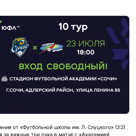
ния от «Футбольной школы им. Л. Слуцкого» (3:2)
я за важные три очка в матче с «Академией