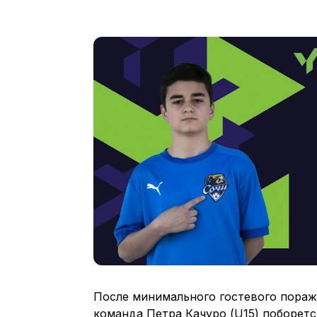
После минимального гостевого пораже
команда Петра Качуро (U15) поборетс