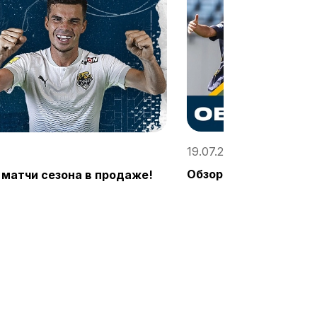
19.07.2022, 11:23 / «Со
Обзор первого матча
матчи сезона в продаже!