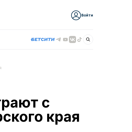
Войти
я
грают с
ского края