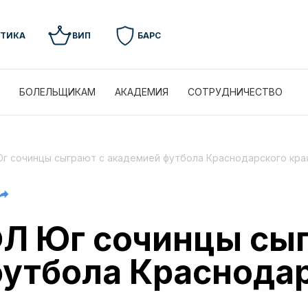
УТИКА
ВИП
БАРС
БОЛЕЛЬЩИКАМ
АКАДЕМИЯ
СОТРУДНИЧЕСТВО
Юг сочинцы сыграют с академией футбола Краснодарского кра
ФЛ Юг сочинцы сы
утбола Краснодар