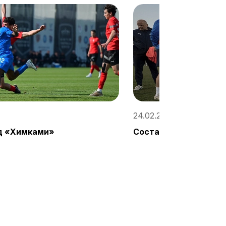
24.02.2023, 10:47 / «С
д «Химками»
Состав на игру с «Х