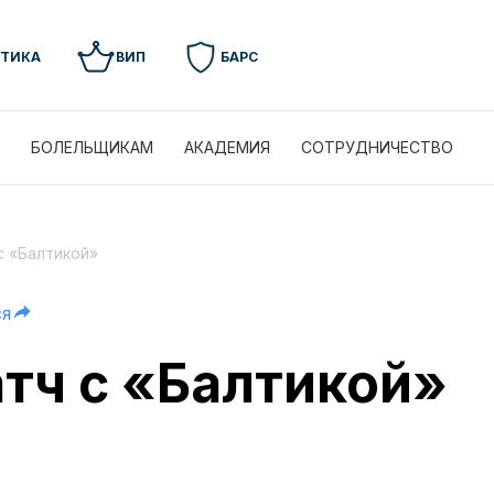
УТИКА
ВИП
БАРС
БОЛЕЛЬЩИКАМ
АКАДЕМИЯ
СОТРУДНИЧЕСТВО
с «Балтикой»
ся
атч с «Балтикой»