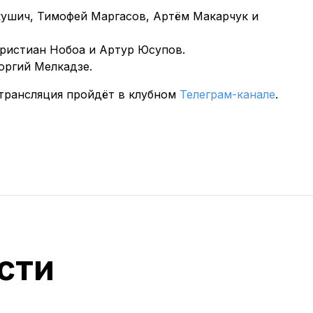
кушич, Тимофей Маргасов, Артём Макарчук и
ристиан Нобоа и Артур Юсупов.
ргий Мелкадзе.
я трансляция пройдёт в клубном
Телеграм-канале
.
сти