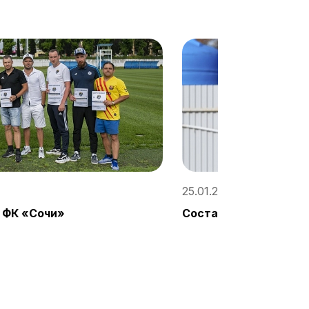
25.01.2023, 16:00 / «Со
 ФК «Сочи»
Состав «Сочи» на сб