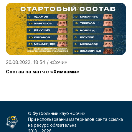
26.08.2022, 18:54 / «Сочи»
2
Состав на матч с «Химками»
П
«
© Футбольный клуб «Сочи»
При использовании материалов сайта ссылка
на ресурс обязательна
2018 –
2026