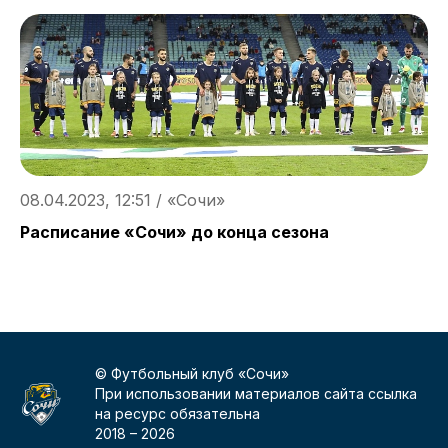
08.04.2023, 12:51 / «Сочи»
0
Расписание «Сочи» до конца сезона
О
© Футбольный клуб «Сочи»
При использовании материалов сайта ссылка
на ресурс обязательна
2018 –
2026