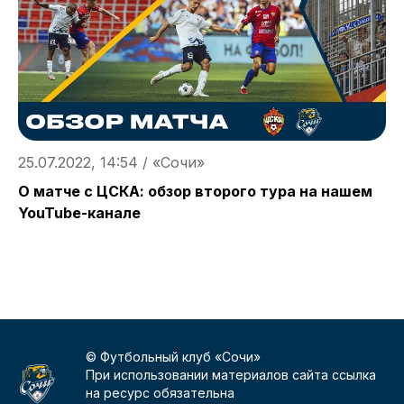
25.07.2022, 14:54 / «Сочи»
2
О матче с ЦСКА: обзор второго тура на нашем
С
YouTube-канале
К
© Футбольный клуб «Сочи»
При использовании материалов сайта ссылка
на ресурс обязательна