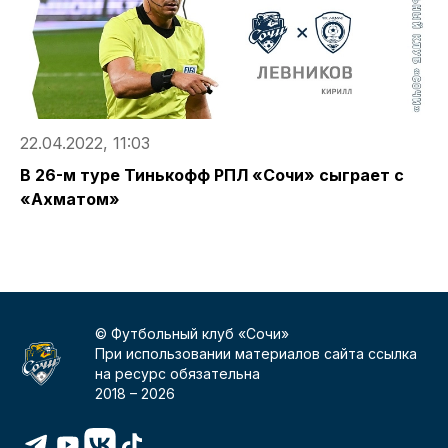
22.04.2022, 11:03
2
В 26-м туре Тинькофф РПЛ «Сочи» сыграет с
М
«Ахматом»
С
© Футбольный клуб «Сочи»
При использовании материалов сайта ссылка
на ресурс обязательна
2018 –
2026