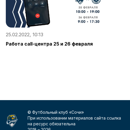
25.02.2022, 10:13
2
Работа call-центра 25 и 26 февраля
В
«
© Футбольный клуб «Сочи»
При использовании материалов сайта ссылка
на ресурс обязательна
2018 –
2026