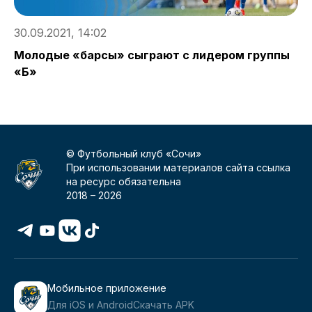
30.09.2021, 14:02
3
Молодые «барсы» сыграют с лидером группы
В
«Б»
с
© Футбольный клуб «Сочи»
При использовании материалов сайта ссылка
на ресурс обязательна
2018 –
2026
Мобильное приложение
Для iOS и Android
Скачать APK