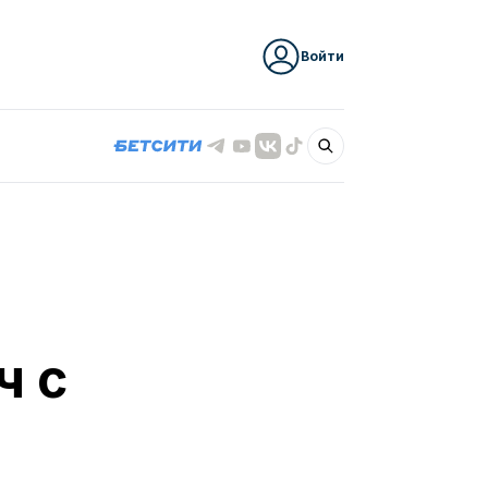
Войти
ч с