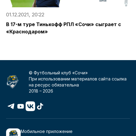
01.12.2021, 20:22
3
В 17-м туре Тинькофф РПЛ «Сочи» сыграет с
Б
«Краснодаром»
п
© Футбольный клуб «Сочи»
При использовании материалов сайта ссылка
на ресурс обязательна
2018 –
2026
Мобильное приложение