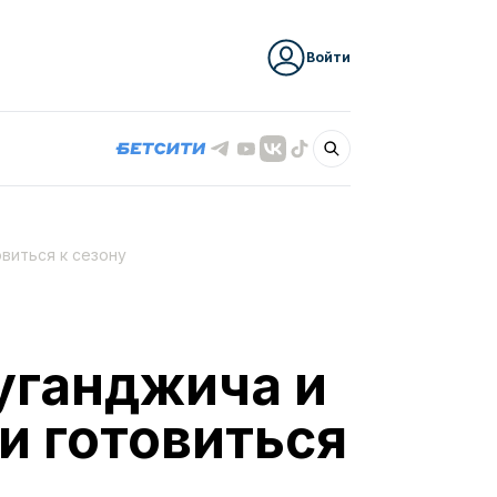
Войти
виться к сезону
уганджича и
и готовиться