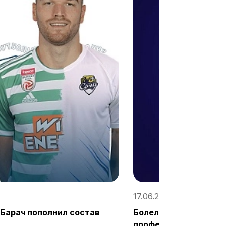
17.06.2021, 14:57
Барач пополнил состав
Болельщики выбираю
профессиональных ф