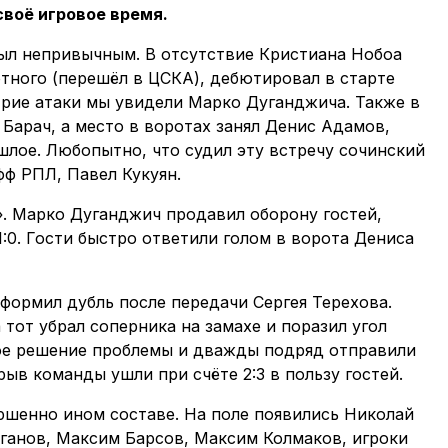
своё игровое время.
был непривычным. В отсутствие Кристиана Нобоа
отного (перешёл в ЦСКА), дебютировал в старте
трие атаки мы увидели Марко Дуганджича. Также в
Барач, а место в воротах занял Денис Адамов,
лое. Любопытно, что судил эту встречу сочинский
ф РПЛ, Павел Кукуян.
». Марко Дуганджич продавил оборону гостей,
1:0. Гости быстро ответили голом в ворота Дениса
формил дубль после передачи Сергея Терехова.
 тот убрал соперника на замахе и поразил угол
трое решение проблемы и дважды подряд отправили
рыв команды ушли при счёте 2:3 в пользу гостей.
ршенно ином составе. На поле появились Николай
ганов, Максим Барсов, Максим Колмаков, игроки