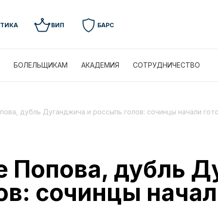
УТИКА
ВИП
БАРС
БОЛЕЛЬЩИКАМ
АКАДЕМИЯ
СОТРУДНИЧЕСТВО
ова, дубль Дуганджича и россыпь голов: сочинцы начали гото
 Попова, дубль Д
ов: сочинцы начал