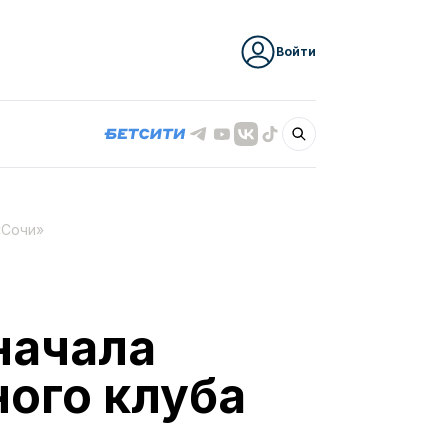
Войти
«Сочи»
начала
ного клуба