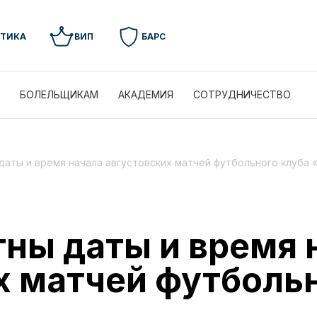
УТИКА
ВИП
БАРС
БОЛЕЛЬЩИКАМ
АКАДЕМИЯ
СОТРУДНИЧЕСТВО
даты и время начала августовских матчей футбольного клуба 
тны даты и время 
х матчей футболь