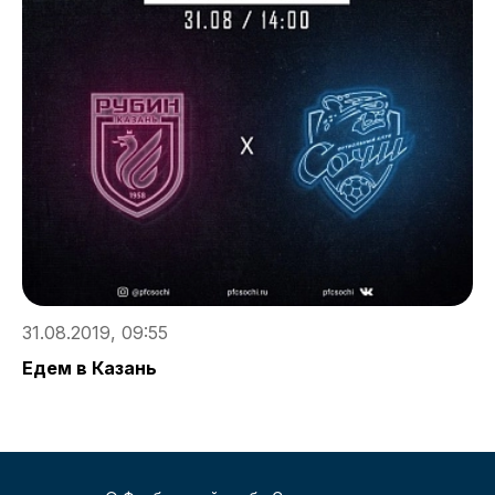
3
8
П
31.08.2019, 09:55
Едем в Казань