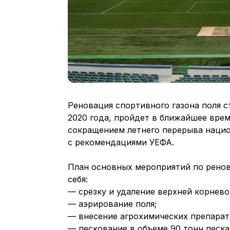
Реновация спортивного газона поля 
2020 года, пройдет в ближайшее врем
сокращением летнего перерыва нацио
с рекомендациями УЕФА.
План основных мероприятий по ренов
себя:
— срезку и удаление верхней корнево
— аэрирование поля;
— внесение агрохимических препарат
— пескование в объеме 90 тонн песка