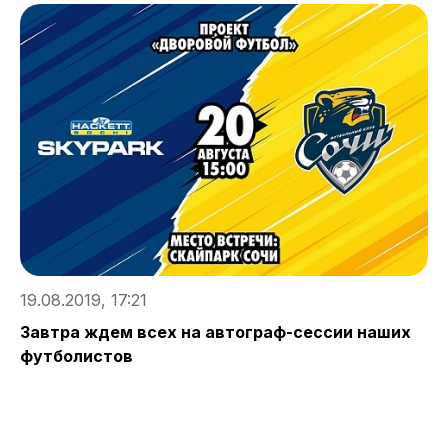
1
19.08.2019, 17:21
С
Р
Завтра ждем всех на автограф-сессии наших
футболистов