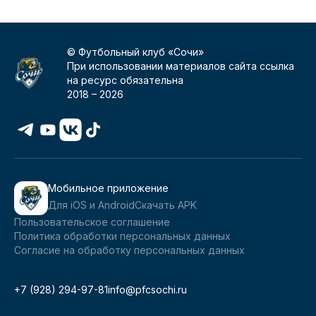
© Футбольный клуб «Сочи»
При использовании материалов сайта ссылка
на ресурс обязательна
2018 –
2026
Мобильное приложение
Для iOS и Android
Скачать APK
Пользовательское соглашение
Политика обработки персональных данных
Согласие на обработку персональных данных
+7 (928) 294-97-81
info@pfcsochi.ru