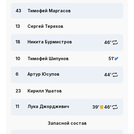
43
Тимофей Маргасов
13
Сергей Терехов
18
Никита Бурмистров
46'
10
Тимофей Шипунов
51'
6
Артур Юсупов
44'
23
Кирилл Ушатов
11
Лука Джорджевич
39'
46'
Запасной состав