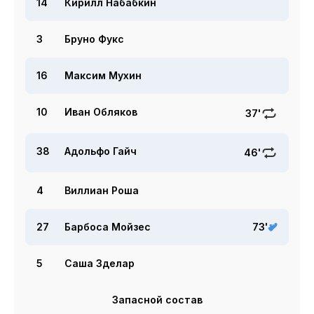
14
Кирилл Набабкин
3
Бруно Фукс
16
Максим Мухин
10
Иван Обляков
37'
38
Адольфо Гайч
46'
4
Виллиан Роша
27
Барбоса Мойзес
73'
5
Саша Зделар
Запасной состав