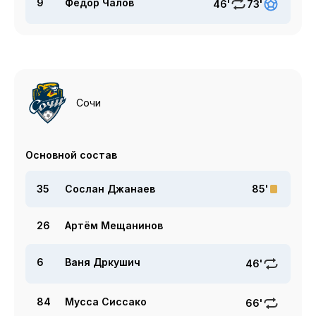
9
Федор Чалов
46'
73'
Сочи
Основной состав
35
Сослан Джанаев
85'
26
Артём Мещанинов
6
Ваня Дркушич
46'
84
Мусса Сиссако
66'