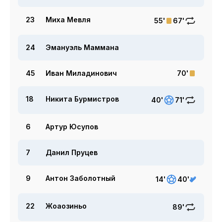
23
Миха Мевля
55'
67'
24
Эмануэль Маммана
45
Иван Миладинович
70'
18
Никита Бурмистров
40'
71'
6
Артур Юсупов
7
Данил Пруцев
9
Антон Заболотный
14'
40'
22
Жоаозиньо
89'