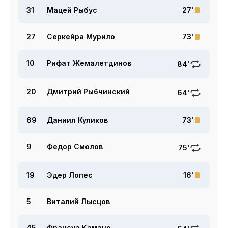
31
Мацей Рыбус
27'
27
Серкейра Мурило
73'
10
Рифат Жемалетдинов
84'
20
Дмитрий Рыбчинский
64'
69
Даниил Куликов
73'
9
Федор Смолов
75'
19
Эдер Лопес
16'
5
Виталий Лысцов
45
Франсуа Камано