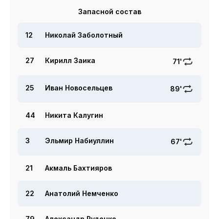
Запасной состав
12
Николай Заболотный
27
Кирилл Заика
71'
25
Иван Новосельцев
89'
44
Никита Калугин
3
Эльмир Набиуллин
67'
21
Акмаль Бахтияров
22
Анатолий Немченко
79
Александр Руденко