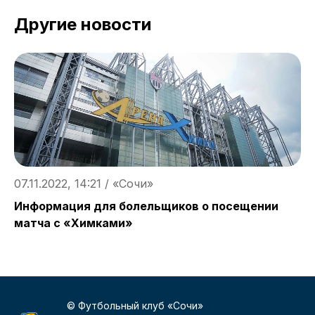
Другие новости
07.11.2022, 14:21 / «Сочи»
0
Информация для болельщиков о посещении
П
матча с «Химками»
«
© Футбольный клуб «Сочи»