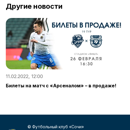
Другие новости
11.02.2022, 12:00
1
Билеты на матч с «Арсеналом» – в продаже!
М
А
© Футбольный клуб «Сочи»