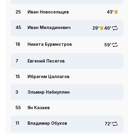
25
Иван Новосельцев
43'
45
Иван Миладинович
29'
46'
18
Никита Бурмистров
59'
7
Евгений Песегов
15
Ибрагим Цаллагов
3
Эльмир Набиуллин
55
Ян Казаев
11
Владимир Обухов
72'