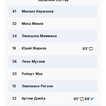
41
Михаил Кержаков
32
Миха Мевля
24
Эмануэль Маммана
18
Юрий Жирков
83'
38
Леон Мусаев
20
Роберт Мак
10
Эмилиано Ригони
22
Артем Дзюба
65'
88'