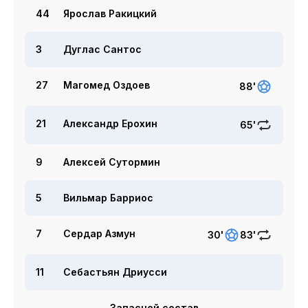
44
Ярослав Ракицкий
3
Дуглас Сантос
27
Магомед Оздоев
88'
21
Александр Ерохин
65'
9
Алексей Сутормин
5
Вильмар Барриос
7
Сердар Азмун
30'
83'
11
Себастьян Дриусси
Запасной состав