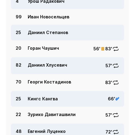
4
Урош Радакович
99
Иван Новосельцев
25
Даниил Степанов
20
Горан Чаушич
56'
83'
82
Даниил Хлусевич
57'
70
Георги Костадинов
83'
25
Кингс Кангва
66'
22
Зурико Давиташвили
57'
48
Евгений Луценко
72'