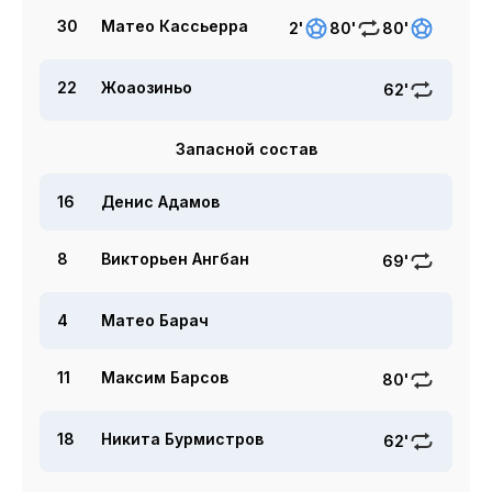
30
Матео Кассьерра
2'
80'
80'
22
Жоаозиньо
62'
Запасной состав
16
Денис Адамов
8
Викторьен Ангбан
69'
4
Матео Барач
11
Максим Барсов
80'
18
Никита Бурмистров
62'