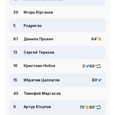
20
Игорь Юрганов
5
Родригао
87
Данила Прохин
84'
13
Сергей Терехов
16
Кристиан Нобоа
2'
69'
15
Ибрагим Цаллагов
80'
43
Тимофей Маргасов
6
Артур Юсупов
75'
80'