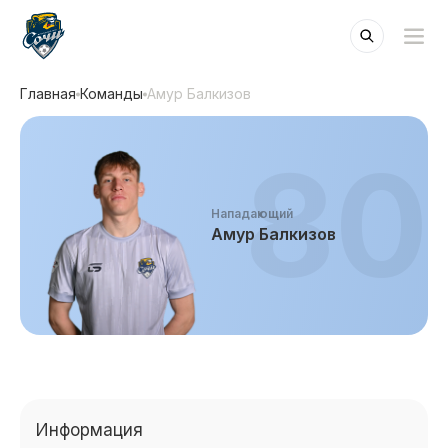
Главная
Команды
Амур Балкизов
80
Нападающий
Амур Балкизов
Информация