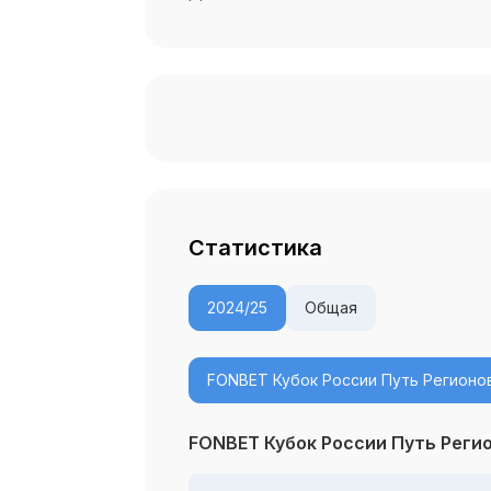
Cтатистика
2024/25
Общая
FONBET Кубок России Путь Регионо
FONBET Кубок России Путь Реги