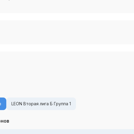
в
LEON Вторая лига Б Группа 1
онов