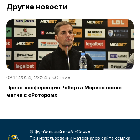
Другие новости
08.11.2024, 23:24 / «Сочи»
0
Пресс-конференция Роберта Морено после
О
матча с «Ротором»
в
© Футбольный клуб «Сочи»
При использовании материалов сайта ссылка