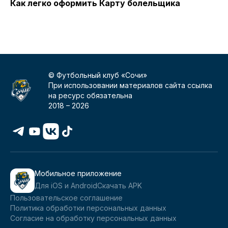
Как легко оформить Карту болельщика
«
с
© Футбольный клуб «Сочи»
При использовании материалов сайта ссылка
на ресурс обязательна
2018 –
2026
Мобильное приложение
Для iOS и Android
Скачать APK
Пользовательское соглашение
Политика обработки персональных данных
Согласие на обработку персональных данных