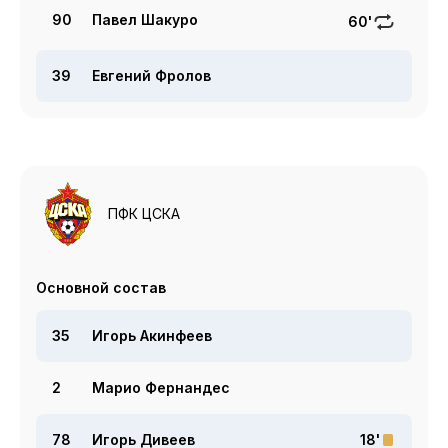
90
Павел Шакуро
60'
39
Евгений Фролов
ПФК ЦСКА
Основной состав
35
Игорь Акинфеев
2
Марио Фернандес
78
Игорь Дивеев
18'