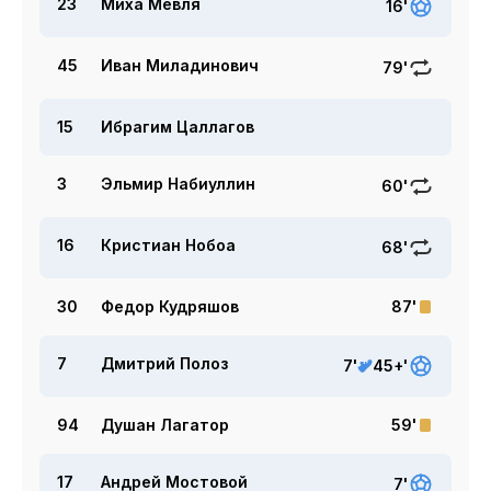
23
Миха Мевля
16'
45
Иван Миладинович
79'
15
Ибрагим Цаллагов
3
Эльмир Набиуллин
60'
16
Кристиан Нобоа
68'
30
Федор Кудряшов
87'
7
Дмитрий Полоз
7'
45+'
94
Душан Лагатор
59'
17
Андрей Мостовой
7'