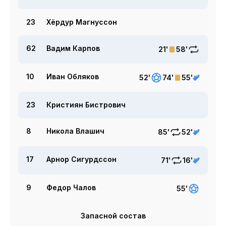
23
Хёрдур Магнуссон
62
Вадим Карпов
21'
58'
10
Иван Обляков
52'
74'
55'
23
Кристиян Бистрович
8
Никола Влашич
85'
52'
17
Арнор Сигурдссон
71'
16'
9
Федор Чалов
55'
Запасной состав