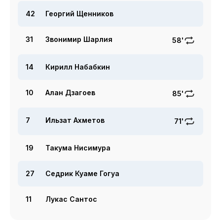
42
Георгий Щенников
31
Звонимир Шарлия
58'
14
Кирилл Набабкин
10
Алан Дзагоев
85'
7
Ильзат Ахметов
71'
19
Такума Нисимура
27
Седрик Куаме Гогуа
11
Лукас Сантос