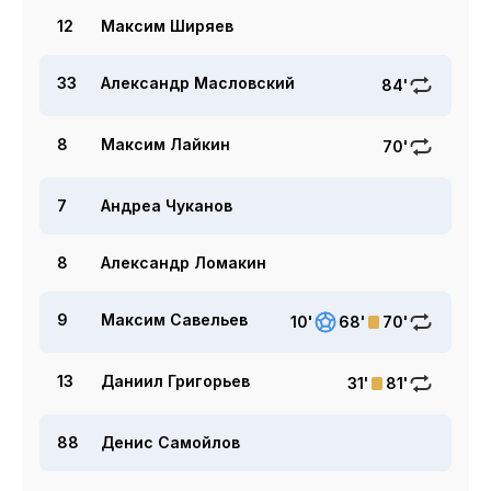
12
Максим Ширяев
33
Александр Масловский
84'
8
Максим Лайкин
70'
7
Андреа Чуканов
8
Александр Ломакин
9
Максим Савельев
10'
68'
70'
13
Даниил Григорьев
31'
81'
88
Денис Самойлов