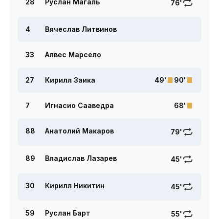
28
Руслан Магаль
76'
4
Вячеслав Литвинов
33
Алвес Марсело
27
Кирилл Заика
49'
90'
7
Игнасио Сааведра
68'
88
Анатолий Макаров
79'
89
Владислав Лазарев
45'
30
Кирилл Никитин
45'
59
Руслан Барт
55'