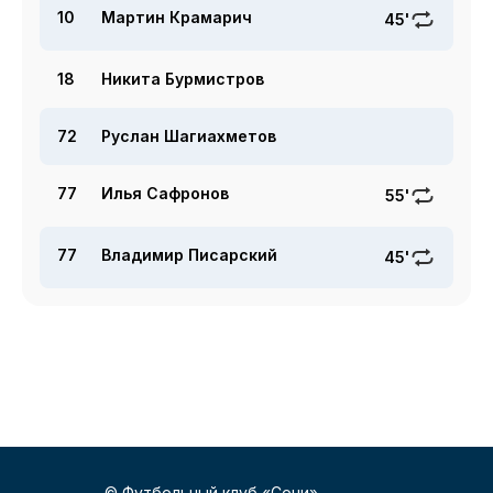
10
Мартин Крамарич
45'
18
Никита Бурмистров
72
Руслан Шагиахметов
77
Илья Сафронов
55'
77
Владимир Писарский
45'
© Футбольный клуб «Сочи»