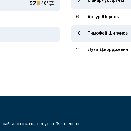
17
Макарчук Артём
55'
46'
6
Артур Юсупов
10
Тимофей Шипунов
11
Лука Джорджевич
 сайта ссылка на ресурс обязательна