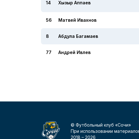
14
Хызыр Аппаев
56
Матвей Ивахнов
8
Абдула Багамаев
77
Андрей Ивлев
© Футбольный клуб «Сочи»
При использовании материалов
2018 –
2026