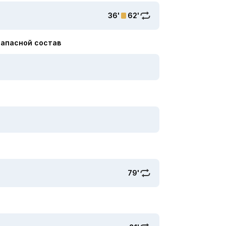
36'
62'
Запасной состав
79'