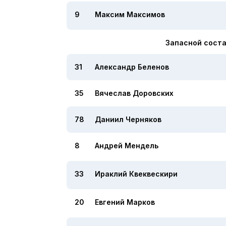
9
Максим Максимов
Запасной соста
31
Александр Беленов
35
Вячеслав Доровских
78
Даниил Черняков
8
Андрей Мендель
33
Ираклий Квеквескири
20
Евгений Марков