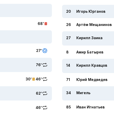
20
Игорь Юрганов
68'
26
Артём Мещанинов
27
Кирилл Заика
27'
8
Амир Батырев
76'
14
Кирилл Кравцов
30'
46'
71
Юрий Медведев
34
Мигель
62'
85
Иван Игнатьев
46'