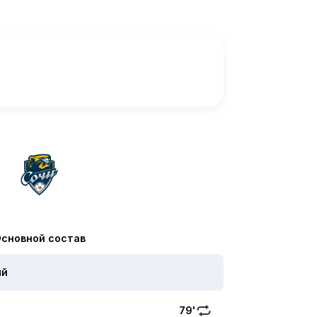
сновной состав
ый
79'