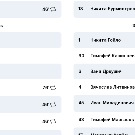
18
Никита Бурмистров
46'
в
1
Никита Гойло
60
Тимофей Кашинцев
6
Ваня Дркушич
4
Вячеслав Литвинов
76'
45
Иван Миладинович
46'
43
Тимофей Маргасов
46'