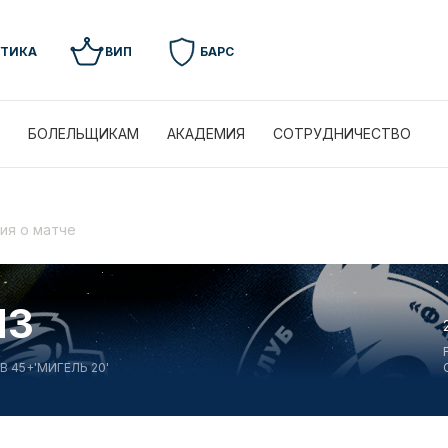
УТИКА
ВИП
БАРС
БОЛЕЛЬЩИКАМ
АКАДЕМИЯ
СОТРУДНИЧЕСТВО
ия о матче
И
3
В 45+'
МИГЕЛЬ 20'