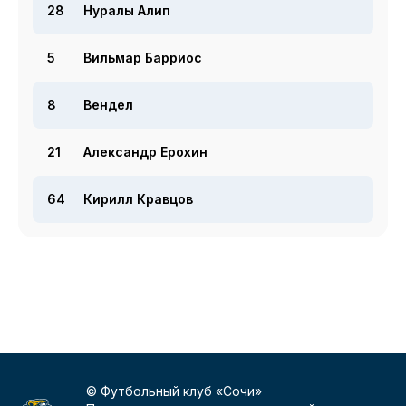
28
Нуралы Алип
5
Вильмар Барриос
8
Вендел
21
Александр Ерохин
64
Кирилл Кравцов
© Футбольный клуб «Сочи»