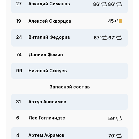
27
Аркадий Симанов
86'
86'
19
Алексей Скворцов
45+'
24
Виталий Федорив
67'
67'
74
Даниил Фомин
99
Николай Сысуев
Запасной состав
31
Артур Анисимов
6
Лео Гогличидзе
59'
4
Артем Абрамов
70'