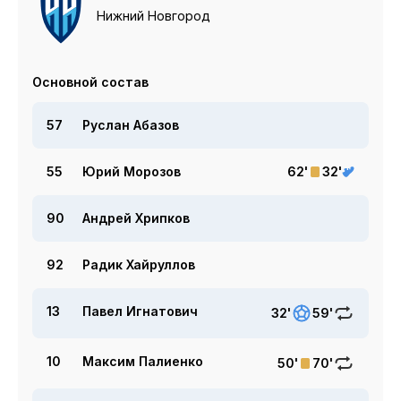
Нижний Новгород
Основной состав
57
Руслан Абазов
55
Юрий Морозов
62'
32'
90
Андрей Хрипков
92
Радик Хайруллов
13
Павел Игнатович
32'
59'
10
Максим Палиенко
50'
70'