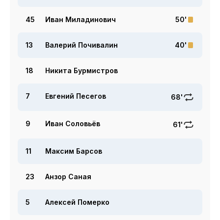
45
Иван Миладинович
50'
13
Валерий Почивалин
40'
18
Никита Бурмистров
7
Евгений Песегов
68'
9
Иван Соловьёв
61'
11
Максим Барсов
23
Анзор Саная
5
Алексей Померко